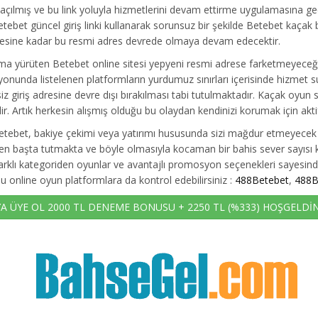
ılmış ve bu link yoluyla hizmetlerini devam ettirme uygulamasına geç
tebet güncel giriş linki kullanarak sorunsuz bir şekilde Betebet kaçak
esine kadar bu resmi adres devrede olmaya devam edecektir.
a yürüten Betebet online sitesi yepyeni resmi adrese farketmeyeceğin
nunda listelenen platformların yurdumuz sınırları içerisinde hizmet 
giriş adresine devre dışı bırakılması tabi tutulmaktadır. Kaçak oyun sit
. Artık herkesin alışmış olduğu bu olaydan kendinizi korumak için aktif
tebet, bakiye çekimi veya yatırımı hususunda sizi mağdur etmeyecek na
en başta tutmakta ve böyle olmasıyla kocaman bir bahis sever sayısı
 farklı kategoriden oyunlar ve avantajlı promosyon seçenekleri sayesind
 online oyun platformlara da kontrol edebilirsiniz :
488Betebet
,
488B
A ÜYE OL 2000 TL DENEME BONUSU + 2250 TL (%333) HOŞGELD