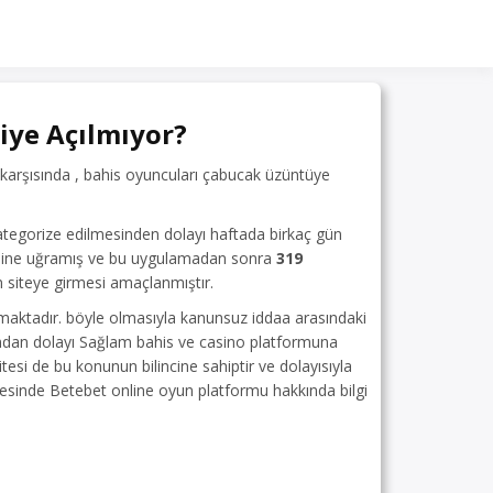
Niye Açılmıyor?
 karşısında , bahis oyuncuları çabucak üzüntüye
kategorize edilmesinden dolayı haftada birkaç gün
esine uğramış ve bu uygulamadan sonra
319
an siteye girmesi amaçlanmıştır.
rtmaktadır. böyle olmasıyla kanunsuz iddaa arasındaki
sından dolayı Sağlam bahis ve casino platformuna
si de bu konunun bilincine sahiptir ve dolayısıyla
esinde Betebet online oyun platformu hakkında bilgi