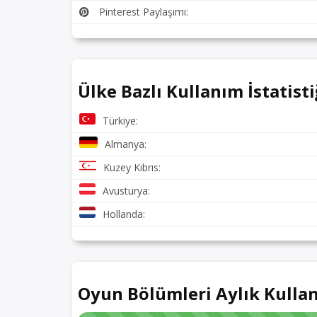
Pinterest Paylaşımı:
Ülke Bazlı Kullanım İstatisti
Türkiye:
Almanya:
Kuzey Kıbrıs:
Avusturya:
Hollanda:
Oyun Bölümleri Aylık Kulla