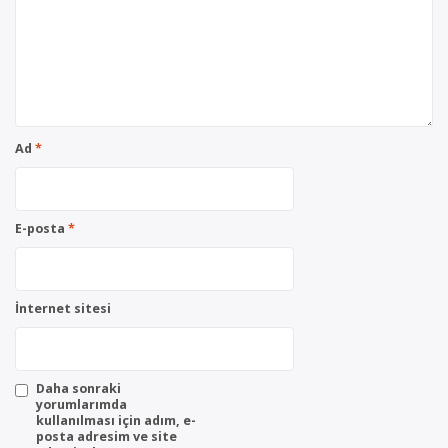
Ad
*
E-posta
*
İnternet sitesi
Daha sonraki
yorumlarımda
kullanılması için adım, e-
posta adresim ve site