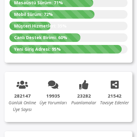
Masaüstü Sürüm:
71%
Mobil Sürüm:
72%
Müşteri Hizmetleri:
35%
Canlı Destek Birimi:
60%
Yeni Giriş Adresi:
95%
282147
19935
23282
21542
Günlük Online
Üye Yorumları
Puanlamalar
Tavsiye Edenler
Üye Sayısı