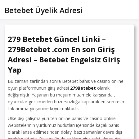
Skip
Betebet Üyelik Adresi
to
content
279 Betebet Güncel Linki –
279Betebet .com En son Giriş
Adresi – Betebet Engelsiz Giriş
Yap
Bu zaman zarfından sonra Betebet bahis ve casino online
oyun platformunun giriş adresi
279Betebet
olarak
değişmiştir. Yaşanan bu meşum muamele karşısında ,
oyuncular gecikmeden huzursuzluğa kapılarak en son resmi
link arama girişimine koyulmaktadır.
Ülke dışı çalışma yürüten online bahis ve casino online
websitelerinin yurdumuz hudutları içerisinde kaçak bahis
olarak lanse edilmesinden dolayı bazı zamanlar devre dışı
bırakılmaktadır. Betebet’in de sağlam giriş urlsi, devre dışı