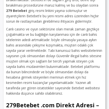
bırakılması prosedürüne maruz kalmış ve bu olaydan sonra
279 Betebet
giriş resmi linkini yayına sokmuştur ve
ziyaretçilerin Betebet’e bu yeni resmi adres üzerinden hiçbir
sorun ile rastlaşmadan girebilmesi ihtiyacını gidermiştir.
Canlı casino ve oyun sektörüne olan merak zaman geçtikçe
çoğalmakta ve bu bağlılığın karşılanması için de canlı bahis
sitelerinin adedi artmaktadır. böyle olmasıyla yasaya aykırı
bahis arasındaki çekişme kızışmakta, müşteri odaklı çok
sayıda yarar verilmektedir. Tabi kanunsuz bahis websitelerinin
sayısının çok olmasından dolayı Güvenilir illegal bahis sitesine
müşteri olmak için sağlam bir tercih yapmak isteyen çok
sayıda bahis müdavimleri bulunmaktadır. Betebet platformu
da bunun bilincindedir ve böyle olmasından dolayı da
hesabına girmek isteyenleri memnun etmek için hız
kesmeden resmi kazançlar yayınlamaktadır. Yazının alt
tarafında yer gören istatistikler sayesinde Betebet websitesi
hakkında düşünce sahibi olabilirsiniz.
279Betebet .com Direkt Adresi –