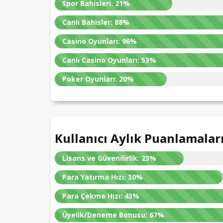
Spor Bahisleri:
21%
Canlı Bahisler:
88%
Casino Oyunları:
96%
Canlı Casino Oyunları:
53%
Poker Oyunları:
20%
Kullanıcı Aylık Puanlamalar
Lisans ve Güvenilirlik:
23%
Para Yatırma Hızı:
30%
Para Çekme Hızı:
43%
Üyelik/Deneme Bonusu:
67%