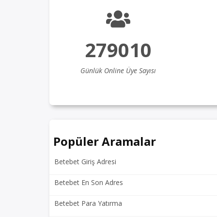
279010
Günlük Online Üye Sayısı
Popüler Aramalar
Betebet Giriş Adresi
Betebet En Son Adres
Betebet Para Yatırma