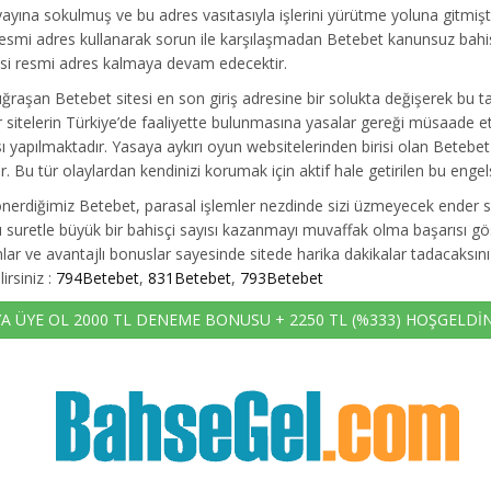
yayına sokulmuş ve bu adres vasıtasıyla işlerini yürütme yoluna gitmişti
esmi adres kullanarak sorun ile karşılaşmadan Betebet kanunsuz bahis s
resi resmi adres kalmaya devam edecektir.
uğraşan Betebet sitesi en son giriş adresine bir solukta değişerek bu 
kumar sitelerin Türkiye’de faaliyette bulunmasına yasalar gereği müsaa
sı yapılmaktadır. Yasaya aykırı oyun websitelerinden birisi olan Betebe
r. Bu tür olaylardan kendinizi korumak için aktif hale getirilen bu engelsi
önerdiğimiz Betebet, parasal işlemler nezdinde sizi üzmeyecek ender site
suretle büyük bir bahisçi sayısı kazanmayı muvaffak olma başarısı g
yunlar ve avantajlı bonuslar sayesinde sitede harika dakikalar tadacaksı
rsiniz :
794Betebet
,
831Betebet
,
793Betebet
A ÜYE OL 2000 TL DENEME BONUSU + 2250 TL (%333) HOŞGELD