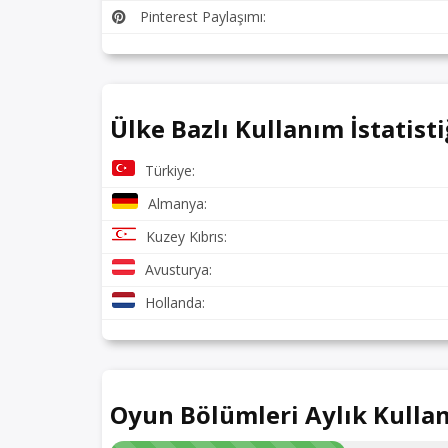
Pinterest Paylaşımı:
Ülke Bazlı Kullanım İstatisti
Türkiye:
Almanya:
Kuzey Kıbrıs:
Avusturya:
Hollanda:
Oyun Bölümleri Aylık Kulla