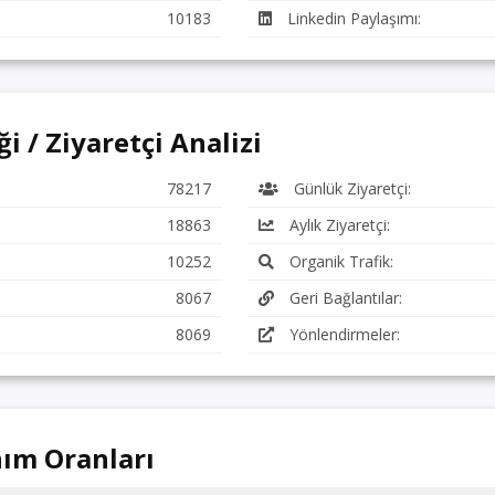
10183
Linkedin Paylaşımı:
ği / Ziyaretçi Analizi
78217
Günlük Ziyaretçi:
18863
Aylık Ziyaretçi:
10252
Organik Trafik:
8067
Geri Bağlantılar:
8069
Yönlendirmeler:
nım Oranları