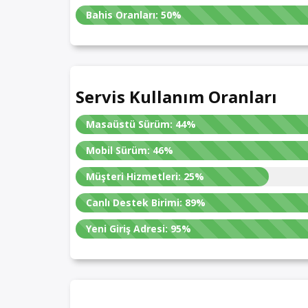
Bahis Oranları:
50%
Servis Kullanım Oranları
Masaüstü Sürüm:
44%
Mobil Sürüm:
46%
Müşteri Hizmetleri:
25%
Canlı Destek Birimi:
89%
Yeni Giriş Adresi:
95%