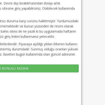
r. Devre dışı bırakılmasından dolayı artık
itesine giriş yapabilirsiniz. Olabilecek kullanımda
tatsız duruma karşı sorunu halletmiştir. Yurdumuzdaki
de etmemektedir ve bunun yüzünden de resmi olarak
t bahis sitesi de ne yazık ki bu uygulamada haftanın
z giriş linkini kullanmanız yetecektir.
lerdendir. Piyasaya açıldığı yıldan itiberen kullanıcı
östermiş durumdadır. Sunmuş olduğu oranları yüksek
nız. İlaveten bugün kullanımda olan güncel adresinin
İN BONUSU KAZAN!