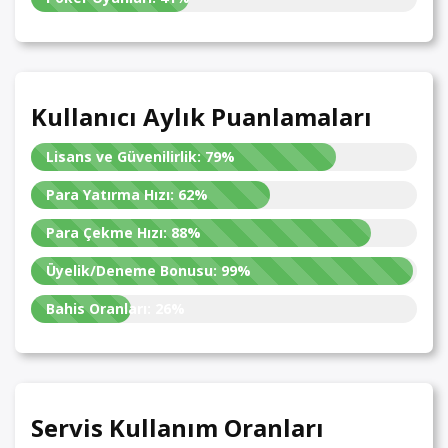
Kullanıcı Aylık Puanlamaları
Lisans ve Güvenilirlik:
79%
Para Yatırma Hızı:
62%
Para Çekme Hızı:
88%
Üyelik/Deneme Bonusu:
99%
Bahis Oranları:
26%
Servis Kullanım Oranları