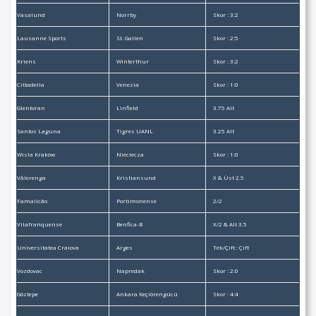
Vasalund
Norrby
Skor : 3:2
Lausanne Sports
St. Gallen
Skor : 2:5
Kriens
Winterthur
Skor : 3:2
Cittadella
Venezia
Skor : 1:0
Glentoran
Linfield
3.75 Alt
Santos Laguna
Tigres UANL
3.25 Alt
Wisla Kraków
Nieciecza
Skor : 1:0
Vålerenga
Kristiansund
X & Üst 2.5
Famalicão
Portimonense
2/2
Vilafranquense
Benfica-B
X/2 & Alt 3.5
Universitatea Craiova
Arges
Tek/Çift : Çift
Vozdovac
Napredak
Skor : 2:0
Göztepe
Ankara Keçiörengücü
Skor : 4:4