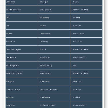
Londrina
Brusque
4 Üst
Mladá Boleslav
Slavia Prag
Korner : 1.5 Üst
OB
Silkeborg
3.5 Üst
LFA
Hobro
3.25 Üst
Honka
Inter Turku
X/2 & Alt 4.5
Toulouse
Quevilly
1 & Alt 2.5
Dinamo Zagreb
Gorica
Korner : 0.5 Üst
Den Bosch
Volendam
1/2 & Üst 4.5
Birmingham
Norwich City
2/2
Waterford United
St Patrick’s
Korner : 4.5 Üst
Rangers
Hibernian
Skor : 2:2
Partick Thistle
Queen of the South
2.25 Üst
Albacete
Cartagena
3.5 Üst
Degerfors
Östersunds FK
1/2 & Üst 4.5