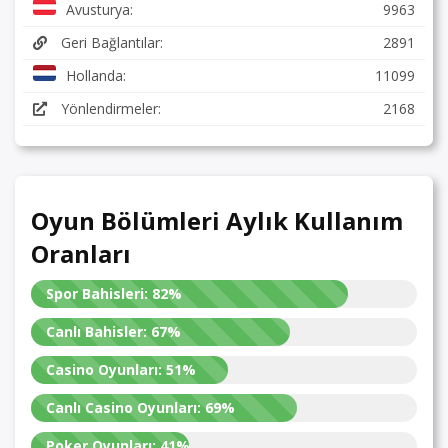
Avusturya:
9963
Geri Bağlantılar:
2891
Hollanda:
11099
Yönlendirmeler:
2168
Oyun Bölümleri Aylık Kullanım
Oranları
Spor Bahisleri:
82%
Canlı Bahisler:
67%
Casino Oyunları:
51%
Canlı Casino Oyunları:
69%
Poker Oyunları:
41%