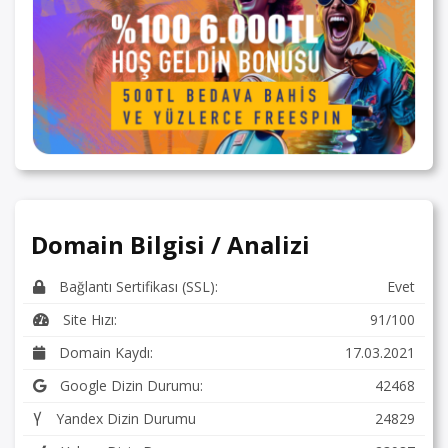
Domain Bilgisi / Analizi
Bağlantı Sertifikası (SSL):
Evet
Site Hızı:
91/100
Domain Kaydı:
17.03.2021
Google Dizin Durumu:
42468
Yandex Dizin Durumu
24829