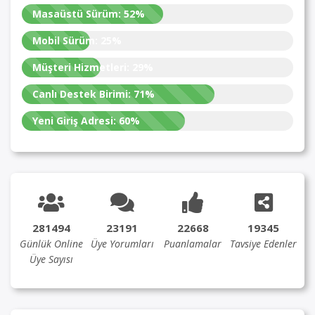
Masaüstü Sürüm:
52%
Mobil Sürüm:
25%
Müşteri Hizmetleri:
29%
Canlı Destek Birimi:
71%
Yeni Giriş Adresi:
60%
281494
23191
22668
19345
Günlük Online
Üye Yorumları
Puanlamalar
Tavsiye Edenler
Üye Sayısı