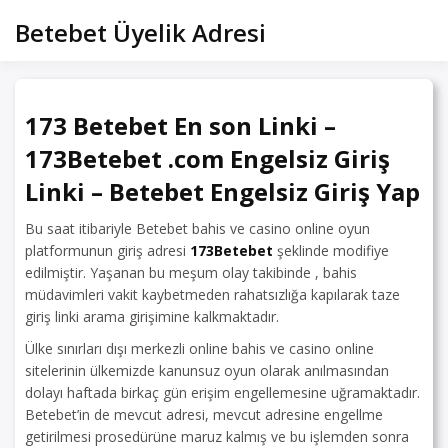
Skip
Betebet Üyelik Adresi
to
content
173 Betebet En son Linki –
173Betebet .com Engelsiz Giriş
Linki – Betebet Engelsiz Giriş Yap
Bu saat itibariyle Betebet bahis ve casino online oyun
platformunun giriş adresi
173Betebet
şeklinde modifiye
edilmiştir. Yaşanan bu meşum olay takibinde , bahis
müdavimleri vakit kaybetmeden rahatsızlığa kapılarak taze
giriş linki arama girişimine kalkmaktadır.
Ülke sınırları dışı merkezli online bahis ve casino online
sitelerinin ülkemizde kanunsuz oyun olarak anılmasından
dolayı haftada birkaç gün erişim engellemesine uğramaktadır.
Betebet’in de mevcut adresi, mevcut adresine engellme
getirilmesi prosedürüne maruz kalmış ve bu işlemden sonra