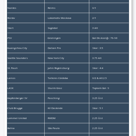
Nantes
Reims
X/1
Rostov
Lokomotiv Moskova
2/1
Start
Sogndal
3 Alt
PSV
Groningen
Gol Dk Aralığı : 76-90
Guangzhou City
Dalian Pro
Skor : 3:5
Seattle Sounders
New York City
3.75 Alt
St. Pauli
Jahn Regensburg
Skor : 4:4
Lanús
Talleres Córdoba
X/2 & Alt 2.5
LASK
Sturm Graz
Toplam Gol : 9
Kapfenberger SV
Pasching
3.25 Üst
Club Brugge
KV Oostende
Skor : 5:1
Lommel United
RWDM
2.25 Üst
Bahia
São Paulo
2.25 Üst