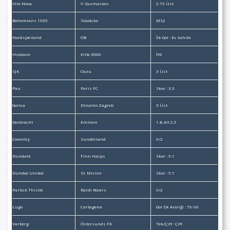
Vila Nova
V. Guimaraes
2.75 Üst
Bohemians 1905
Slovácko
MS2
Nordsjælland
OB
İlk Gol : Ev Sahibi
Hvidovre
Elite 3000
İY0
SJK
Oulu
3 Üst
Pau
Paris FC
Skor : 3:3
Gorica
Dinamo Zagreb
3 Üst
Dordrecht
Emmen
1 & Alt 2.5
Coventry
Sunderland
X/2
Dundalk
Finn Harps
Skor : 5:1
Dundee United
St. Mirren
Skor : 5:1
Partick Thistle
Raith Rovers
X/2
Lugo
Cartagena
Gol Dk Aralığı : 76-90
Varberg
Östersunds FK
Tek/Çift : Çift