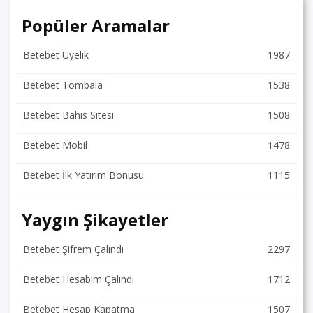
Popüler Aramalar
Betebet Üyelik
1987
Betebet Tombala
1538
Betebet Bahis Sitesi
1508
Betebet Mobil
1478
Betebet İlk Yatırım Bonusu
1115
Yaygın Şikayetler
Betebet Şifrem Çalındı
2297
Betebet Hesabım Çalındı
1712
Betebet Hesap Kapatma
1507