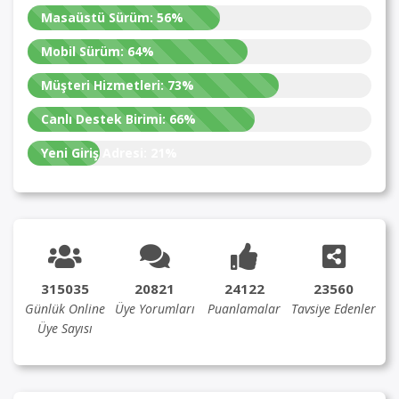
Masaüstü Sürüm:
56%
Mobil Sürüm:
64%
Müşteri Hizmetleri:
73%
Canlı Destek Birimi:
66%
Yeni Giriş Adresi:
21%
315035
20821
24122
23560
Günlük Online
Üye Yorumları
Puanlamalar
Tavsiye Edenler
Üye Sayısı