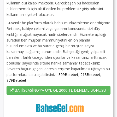
kullanım dışı kalabilmektedir. Gerçekleşen bu hadiseden
etkilenmemek için aktif edilen bu problemsiz giriş adresini
kullanmanız yeterli olacaktır.
Güvenilir bir platform olarak bahis müdavimlerine önerdiğimiz
Betebet, bakiye çekimi veya yatırımı konusunda sizi düş
kırıklığına uğratmayacak nadir sitelerdendir. Hizmete açıldığı
süreden beri müşteri memnuniyetini en ön planda
bulundurmakta ve bu suretle geniş bir müşteri sayısı
kazanmayı sağlamış durumdadır. Bahşettiği geniş yelpazeli
bahisler , farklı kategoriden oyunlar ve kazancınızı arttıracak
bonuslar sayesinde sitede harika zamanlar tadacaksınız.
İlaveten bugün geçerli adresin erişime kapatılması uğrayan bu
platformlara da ulaşabilirsiniz :
399Betebet
,
218Betebet
,
879Betebet
BAHİSCASİNO'YA ÜYE OL 2000 TL DENEME BONUSU + 225