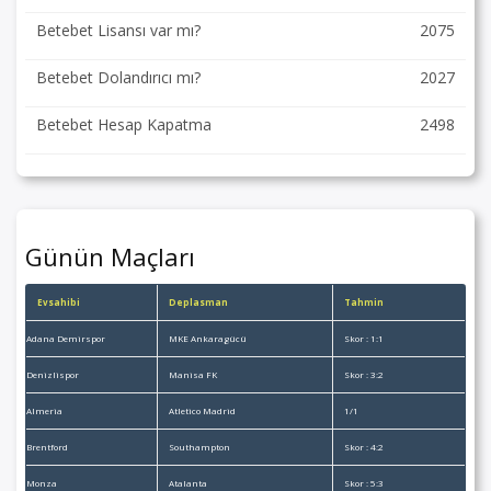
Betebet Lisansı var mı?
2075
Betebet Dolandırıcı mı?
2027
Betebet Hesap Kapatma
2498
Günün Maçları
Evsahibi
Deplasman
Tahmin
Adana Demirspor
MKE Ankaragücü
Skor : 1:1
Denizlispor
Manisa FK
Skor : 3:2
Almeria
Atletico Madrid
1/1
Brentford
Southampton
Skor : 4:2
Monza
Atalanta
Skor : 5:3