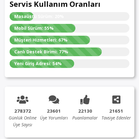
Servis Kullanım Oranları
Masaüstü Sürüm:
20%
Mobil Sürüm:
55%
Müşteri Hizmetleri:
67%
Canlı Destek Birimi:
77%
Yeni Giriş Adresi:
54%
278372
23601
22130
21651
Günlük Online
Üye Yorumları
Puanlamalar
Tavsiye Edenler
Üye Sayısı