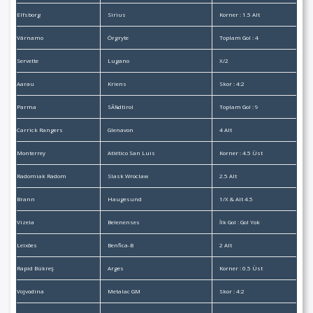
Elfsborg
Sirius
Korner : 1.5 Alt
Värnamo
Örgryte
Toplam Gol : 4
Servette
Lugano
X/2
Aarau
Kriens
Skor : 4:2
Parma
SÃ¼dtirol
Toplam Gol : 9
Carrick Rangers
Glenavon
4 Alt
Monterrey
Atlético San Luis
Korner : 4.5 Üst
Radomiak Radom
Slask Wroclaw
2.5 Alt
Brann
Haugesund
1/X & Alt 4.5
Vizela
Belenenses
İlk Gol : Gol Yok
Leixões
Benfica-B
2 Alt
Rapid Bükreş
Arges
Korner : 0.5 Üst
Vojvodina
Metalac GM
Skor : 4:2