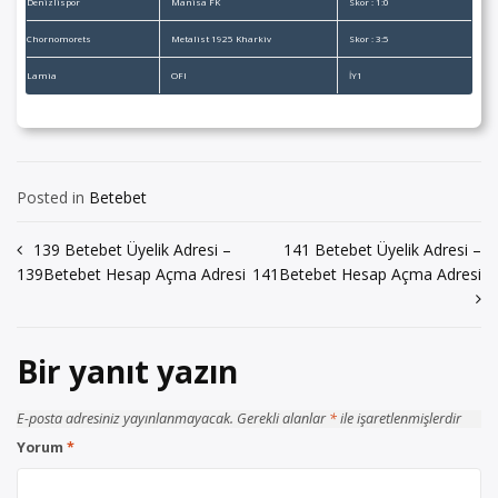
Denizlispor
Manisa FK
Skor : 1:0
Chornomorets
Metalist 1925 Kharkiv
Skor : 3:5
Lamia
OFI
İY1
Posted in
Betebet
Yazı
139 Betebet Üyelik Adresi –
141 Betebet Üyelik Adresi –
139Betebet Hesap Açma Adresi
141Betebet Hesap Açma Adresi
gezinmesi
Bir yanıt yazın
E-posta adresiniz yayınlanmayacak.
Gerekli alanlar
*
ile işaretlenmişlerdir
Yorum
*