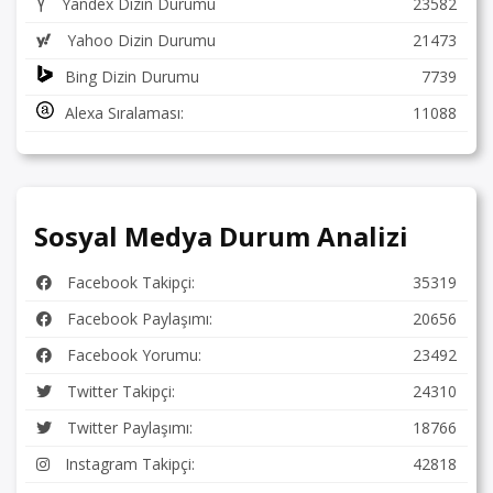
Yandex Dizin Durumu
23582
Yahoo Dizin Durumu
21473
Bing Dizin Durumu
7739
Alexa Sıralaması:
11088
Sosyal Medya Durum Analizi
Facebook Takipçi:
35319
Facebook Paylaşımı:
20656
Facebook Yorumu:
23492
Twitter Takipçi:
24310
Twitter Paylaşımı:
18766
Instagram Takipçi:
42818