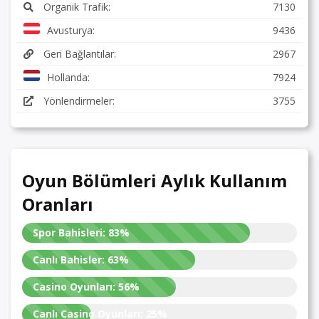
Organik Trafik:
7130
Avusturya:
9436
Geri Bağlantılar:
2967
Hollanda:
7924
Yönlendirmeler:
3755
Oyun Bölümleri Aylık Kullanım
Oranları
Spor Bahisleri:
83%
Canlı Bahisler:
63%
Casino Oyunları:
56%
Canlı Casino Oyunları:
25%