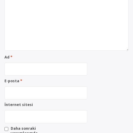
Ad
*
E-posta
*
İnternet sitesi
Daha sonraki