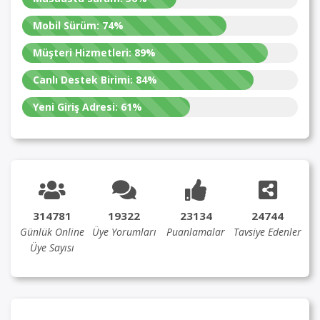
Mobil Sürüm:
74%
Müşteri Hizmetleri:
89%
Canlı Destek Birimi:
84%
Yeni Giriş Adresi:
61%
314781
19322
23134
24744
Günlük Online
Üye Yorumları
Puanlamalar
Tavsiye Edenler
Üye Sayısı