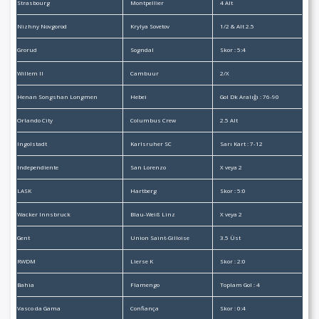
Strasbourg
Montpellier
4 Alt
Nizhny Novgorod
Krylya Sovetov
1/2 & Alt 2.5
Grorud
Sogndal
Skor : 5:4
Willem II
Cambuur
2/X
Henan Songshan Longmen
Hebei
Gol Dk Aralığı : 76-90
Orlando City
Columbus Crew
2.5 Alt
Ingolstadt
Karlsruher SC
Sarı Kart : 7-12
Independiente
San Lorenzo
X veya 2
LASK
Hartberg
Skor : 5:0
Wacker Innsbruck
Blau-Weiß Linz
X veya 2
Gent
Union Saint-Gilloise
3.5 Üst
RWDM
Lierse K
Skor : 2:0
Bahia
Flamengo
Toplam Gol : 4
Vasco da Gama
Confiança
Skor : 0:4