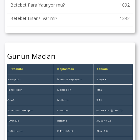
Betebet Para Yatırıyor mu?
1092
Betebet Lisansı var mı?
1342
Günün Maçları
Evsahibi
Deplasman
Tahmin
Hatayspor
İstanbul Başakşehir
1 veya X
Pendikspor
Manisa FK
MS2
Getafe
Mallorca
3 Alt
Tottenham Hotspur
Liverpool
Gol Dk Aralığı : 61-75
Juventus
Bologna
X/2 & Alt 3.5
Hoffenheim
E. Frankfurt
Skor : 0:0