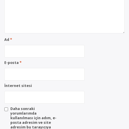
Ad
*
E-posta
*
İnternet sitesi
Daha sonraki
yorumlarımda
kullanılması için adım, e-
posta adresim ve site
adresim bu tarayıcıya