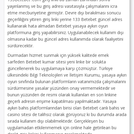
yayınlanmış ve bu giriş adresi vasıtasıyla çalışmalarını icra
etme mecburiyetine girmiştir. Devre dışı bırakılması sonucu
geçerliliğini yitiren giriş linki yerine 133 Betebet güncel adres
kullanarak hata almadan Betebet yasaya aykırı oyun
platformuna giriş yapabilirsiniz. Uygulanabilecek kullanım dışı
olmasına kadar bu güncel adres kullanımda olarak faaliyetini
sürdürecektir.
Durmadan hizmet sunmak için yüksek kalitede emek
sarfeden Betebet kumar sitesi yeni linke bir solukta
güncellenerek bu uygulamaya karşı çözmüştür. Türkiye
ülkesindeki Bilgi Teknolojileri ve İletişim Kurumu, yasaya aykırı
oyun sınıfında bulunan platformların vatanımızda çalışmalarını
sürdürmesine yasalar yüzünden onay vermemektedir ve
bunun yüzünden de resmi olarak kullanılan en son linkine
geçerli adresin erişime kapatılması yapılmaktadır. Yasaya
aykırı bahis platformlarından birisi olan Betebet canlı bahis ve
casino sitesi de talihsiz olarak görüyoruz ki bu durumda arada
sırada kullanım dışı olabilmektedir. Gerçekleşen bu
uygulamadan etkilenmemek için online hale getirilean bu