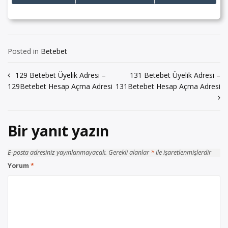
Posted in
Betebet
Yazı
129 Betebet Üyelik Adresi –
131 Betebet Üyelik Adresi –
129Betebet Hesap Açma Adresi
131Betebet Hesap Açma Adresi
gezinmesi
Bir yanıt yazın
E-posta adresiniz yayınlanmayacak.
Gerekli alanlar
*
ile işaretlenmişlerdir
Yorum
*