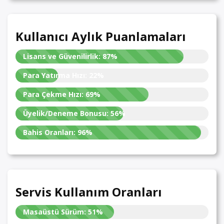
Kullanıcı Aylık Puanlamaları
Lisans ve Güvenilirlik:
87%
Para Yatırma Hızı:
22%
Para Çekme Hızı:
69%
Üyelik/Deneme Bonusu:
56%
Bahis Oranları:
96%
Servis Kullanım Oranları
Masaüstü Sürüm:
51%