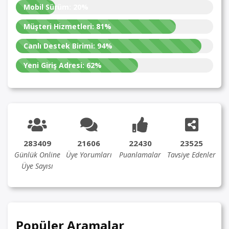
Mobil Sürüm:
20%
Müşteri Hizmetleri:
81%
Canlı Destek Birimi:
94%
Yeni Giriş Adresi:
62%
283409
21606
22430
23525
Günlük Online
Üye Yorumları
Puanlamalar
Tavsiye Edenler
Üye Sayısı
Popüler Aramalar