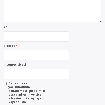
Ad
*
E-posta
*
İnternet sitesi
Daha sonraki
yorumlarımda
kullanılması için adım, e-
posta adresim ve site
adresim bu tarayıcıya
kaydedilsin.