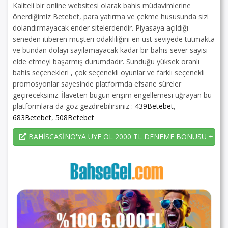
Kaliteli bir online websitesi olarak bahis müdavimlerine
önerdiğimiz Betebet, para yatırma ve çekme hususunda sizi
dolandırmayacak ender sitelerdendir. Piyasaya açıldığı
seneden itiberen müşteri odaklılığını en üst seviyede tutmakta
ve bundan dolayı sayılamayacak kadar bir bahis sever sayısı
elde etmeyi başarmış durumdadır. Sunduğu yüksek oranlı
bahis seçenekleri , çok seçenekli oyunlar ve farklı seçenekli
promosyonlar sayesinde platformda efsane süreler
geçireceksiniz. İlaveten bugün erişim engellemesi uğrayan bu
platformlara da göz gezdirebilirsiniz :
439Betebet
,
683Betebet
,
508Betebet
BAHİSCASİNO'YA ÜYE OL 2000 TL DENEME BONUSU + 225