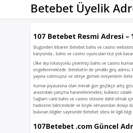
Skip
Betebet Üyelik Adr
to
content
107 Betebet Resmi Adresi – 
Bugünden itibaren Betebet bahis ve casino websitesi
karşısında , bahis ve casino oyuncuları tezi yok kasa
Ülke dışı lokasyonlu çevirimiçi bahis ve casino kumar
engellenmektedir. Betebet’in de şimdiki giriş adresi
yayına sokmuştur ve siteye girmek isteyenlerin Betebet
Kumar piyasasına olan merak gün geçtikçe artış göste
arasındaki yarışma hararetlenmekte, kullanıcı odaklı 
Sağlam canlı bahis ve casino sitesine dahil olmak iç
hadisenin bilincindedir ve böyle olmasından dolayı 
bulunan bilgiler sayesinde Betebet sitesi ile ilgili bilgi 
107Betebet .com Güncel Adre