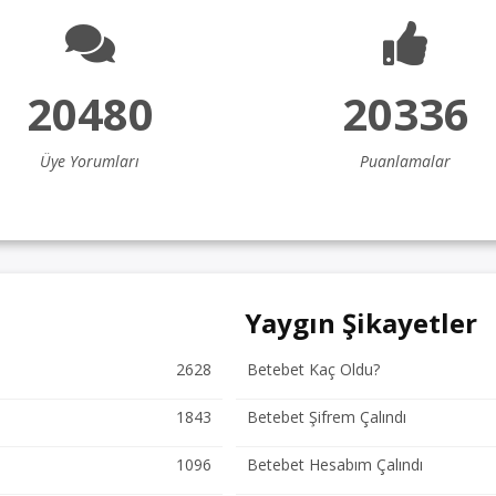
20480
20336
Üye Yorumları
Puanlamalar
Yaygın Şikayetler
2628
Betebet Kaç Oldu?
1843
Betebet Şifrem Çalındı
1096
Betebet Hesabım Çalındı