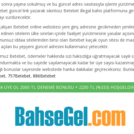
sonra yayına sokulmuş ve bu güncel adres vasıtasıyla işlerini yürütm
et güncel link yazarak sıkıntısız Betebet illegal bahis platformuna gir
ı sürdürecektir.
lışan Betebet online websitesi yeni giriş adresine gecikmeden yenil
r edinen sitelerin ülke sınırları içinde faaliyet yürütmesine yasalar açı
Kanunsuz iddaa sitelerinden birisi olan Betebet kaçak oyun sitesi de ma
 açılan bu yepyeni güncel adresini kullanmanız yetecektir.
umuz Betebet, ödemeler hakkında sizi haksızlığa uğratmayacak sayılı si
lundurmakta ve bu sayede sayılamayacak kadar bir üye sayısı kazanmayı
jlı bonuslar sayesinde websitede harika dakikalar geçireceksiniz. Bunl
bet
,
757Betebet
,
886Betebet
A ÜYE OL 2000 TL DENEME BONUSU + 2250 TL (%333) HOŞGELD