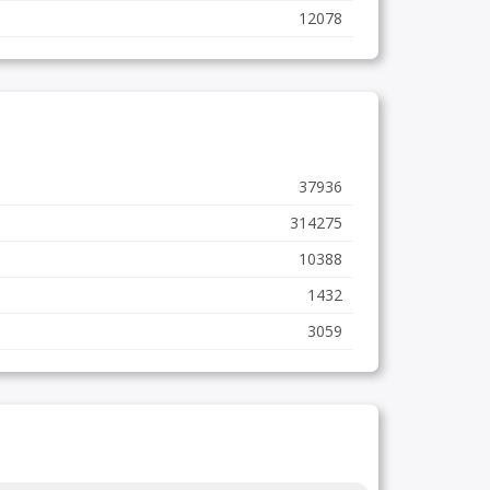
12078
37936
314275
10388
1432
3059