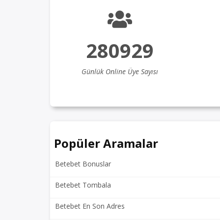
280929
Günlük Online Üye Sayısı
Popüler Aramalar
Betebet Bonuslar
Betebet Tombala
Betebet En Son Adres