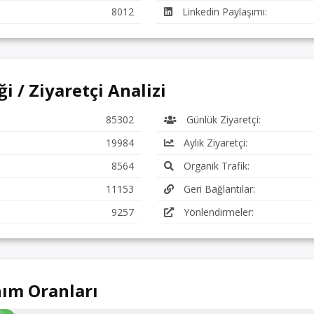
8012
Linkedin Paylaşımı:
ği / Ziyaretçi Analizi
85302
Günlük Ziyaretçi:
19984
Aylık Ziyaretçi:
8564
Organik Trafik:
11153
Geri Bağlantılar:
9257
Yönlendirmeler:
nım Oranları