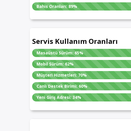
Bahis Oranları:
89%
Servis Kullanım Oranları
Masaüstü Sürüm:
65%
Mobil Sürüm:
62%
Müşteri Hizmetleri:
70%
Canlı Destek Birimi:
60%
Yeni Giriş Adresi:
34%